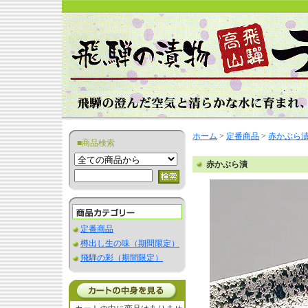
ホーム
>
定番商品
>
赤かぶら
■商品検索
赤かぶら漬
定番商品
樽出し生の味（期間限定）
飛騨の彩（期間限定）