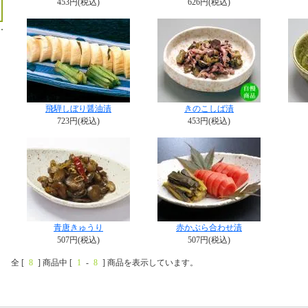
453円(税込)
626円(税込)
飛騨しぼり醤油漬
きのこしば漬
723円(税込)
453円(税込)
青唐きゅうり
赤かぶら合わせ漬
507円(税込)
507円(税込)
全 [
8
] 商品中 [
1
-
8
] 商品を表示しています。