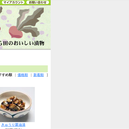
すすめ順
|
価格順
|
新着順
]
きゅうり醤油漬