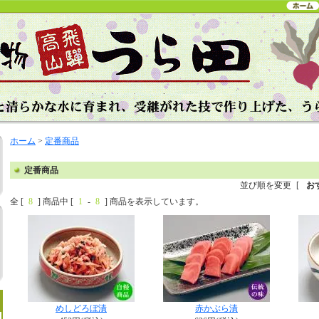
ホーム
>
定番商品
定番商品
並び順を変更
[
お
全 [
8
] 商品中 [
1
-
8
] 商品を表示しています。
めしどろぼ漬
赤かぶら漬