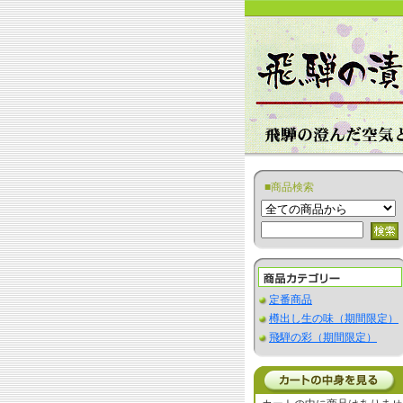
■商品検索
定番商品
樽出し生の味（期間限定）
飛騨の彩（期間限定）