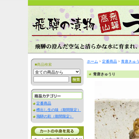
ホーム
>
定番商品
>
青唐きゅ
■商品検索
青唐きゅうり
定番商品
樽出し生の味（期間限定）
飛騨の彩（期間限定）